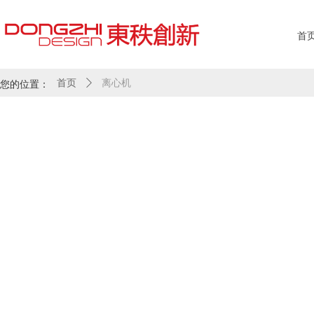
首
您的位置：
首页
ꄲ
离心机