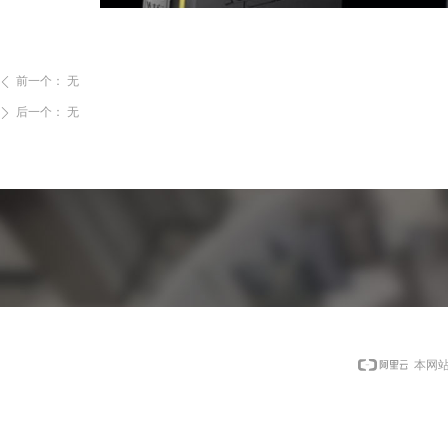
前一个：
无
ꄴ
后一个：
无
ꄲ
本网站