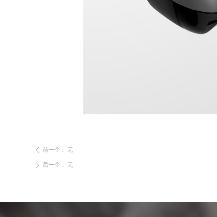
前一个：
无
ꄴ
后一个：
无
ꄲ