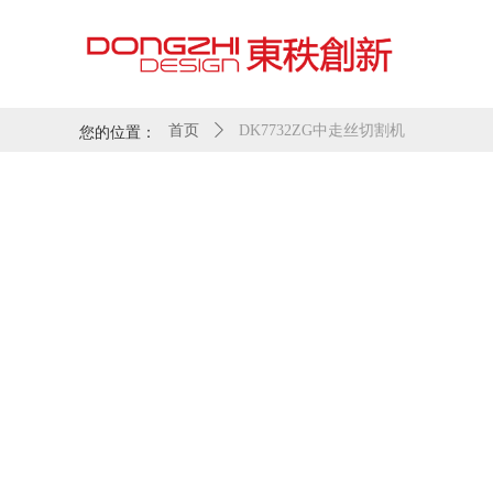
您的位置：
首页
ꄲ
DK7732ZG中走丝切割机